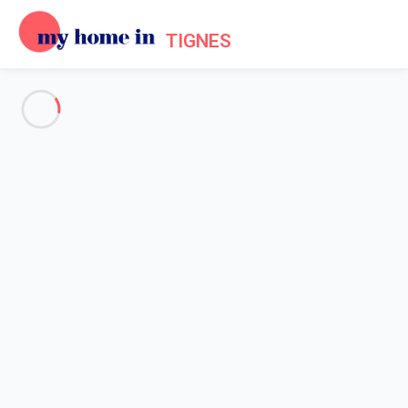
TIGNES
Vos questions sur le
fonctionnement
du site My Home In Tignes
Général
Propriétaires
Locataires
Accueil
FAQ My Home In Tignes
Comment changer mon mot de passe ?