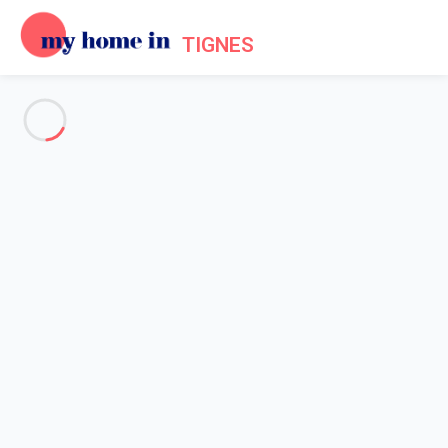
TIGNES
Voir toutes les photos
Aperçu
Description
Carte
Tarifs et disponibilités
Avis (8)
Accueil
Location appartement Tignes
Appartement 1 chambre Tignes
Appartement 1 chambre
Tignes