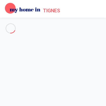
TIGNES
Voir toutes les photos
Aperçu
Description
Carte
Tarifs et disponibilités
Avis (7)
Accueil
Location appartement Tignes
Appartement à louer à Tignes Val Claret.
Appartement à louer à Tignes
Val Claret.