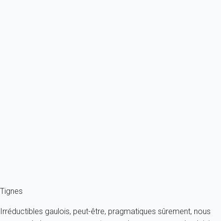
À partir de
73€
/nuit
Ref : 62742
Previous
Next
Classique
Agréable studio aux pieds des pistes et des commerces
France - Alpes - Savoie - Tignes
4 personnes - 1 salle de bain
À partir de
63€
/nuit
Ref : 23009
Fermer
Tignes
Irréductibles gaulois, peut-être, pragmatiques sûrement, nous