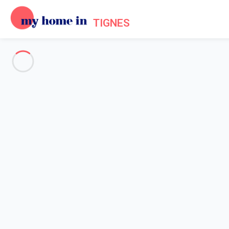
TIGNES
Voir toutes les photos
Aperçu
Description
Carte
Tarifs et disponibilités
Avis (7)
Accueil
Location appartement Tignes
Appartement 1 chambre Tignes
Appartement 1 chambre Tigne