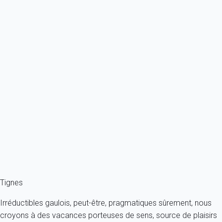
Ref : 29659
Previous
Next
Classique
Appartement 3 chambres Tignes
France - Alpes - Savoie - Tignes
8 personnes - 3 chambres - 3 salles de bain
À partir de
353€
/nuit
Ref : 62615
Fermer
Tignes
Irréductibles gaulois, peut-être, pragmatiques sûrement, nous
croyons à des vacances porteuses de sens, source de plaisirs