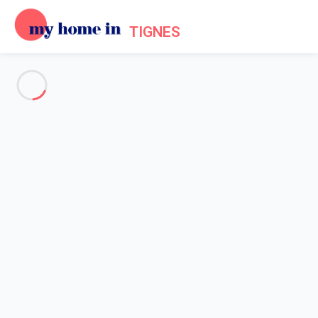
TIGNES
Voir toutes les photos
Aperçu
Description
Carte
Tarifs et disponibilités
Accueil
Location appartement Tignes
Appartement 2 chambres Tignes
Appartement 2 chambres
Tignes